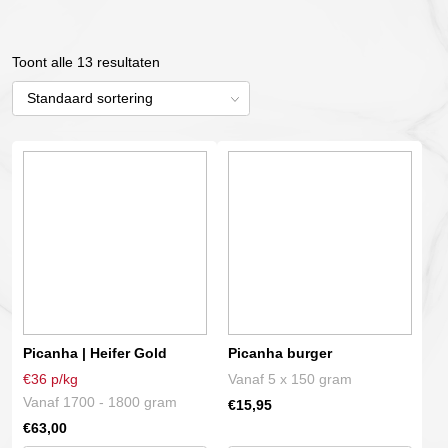
Toont alle 13 resultaten
Dit
Dit
product
product
heeft
heeft
meerdere
meerdere
variaties.
variaties.
Deze
Deze
optie
optie
kan
kan
gekozen
gekozen
Picanha | Heifer Gold
Picanha burger
worden
worden
€36 p/kg
Vanaf 5 x 150 gram
op
op
Vanaf 1700 - 1800 gram
€
15,95
de
de
€
63,00
productpagina
productpagina