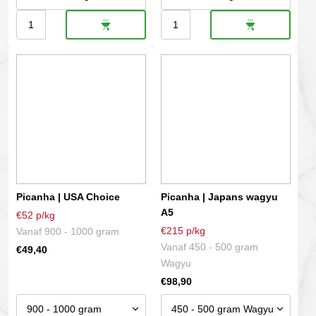
Picanha
Picanha
|
|
Dit
Dit
Argentinië
Grasgevoerd
product
product
|
aantal
heeft
heeft
Graangevoerd
meerdere
meerdere
aantal
variaties.
variaties.
Deze
Deze
optie
optie
kan
kan
gekozen
gekozen
Picanha | USA Choice
Picanha | Japans wagyu
worden
worden
A5
€52 p/kg
op
op
€215 p/kg
Vanaf 900 - 1000 gram
de
de
Vanaf 450 - 500 gram
€
49,40
productpagina
productpagina
Wagyu
€
98,90