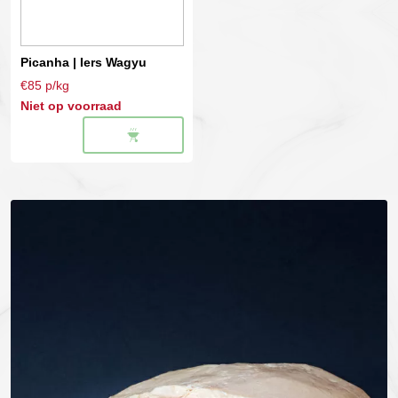
Picanha | Iers Wagyu
€85 p/kg
Niet op voorraad