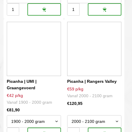
Picanha
Picanha
|
|
Dit
Dit
USA
Japans
product
product
Choice
wagyu
heeft
heeft
aantal
A5
meerdere
meerdere
aantal
variaties.
variaties.
Deze
Deze
optie
optie
kan
kan
gekozen
gekozen
Picanha | UMI |
Picanha | Rangers Valley
worden
worden
Graangevoerd
€59 p/kg
op
op
€42 p/kg
Vanaf 2000 - 2100 gram
de
de
Vanaf 1900 - 2000 gram
€
120,95
productpagina
productpagina
€
81,90