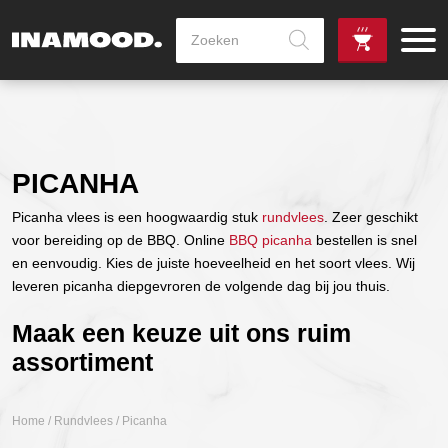
Producten
zoeken
de
Zowel dag
gewenste
als avondlevering
vanaf €100,-
leverdag
mogelijk
PICANHA
Picanha vlees is een hoogwaardig stuk
rundvlees
. Zeer geschikt
voor bereiding op de BBQ. Online
BBQ picanha
bestellen is snel
en eenvoudig. Kies de juiste hoeveelheid en het soort vlees. Wij
leveren picanha diepgevroren de volgende dag bij jou thuis.
Maak een keuze uit ons ruim
assortiment
Home
/
Rundvlees
/ Picanha