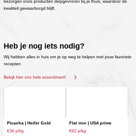
bezorgen onze producten diepgevroren bij je thuis, waardoor de
kwaliteit gewaarborgd blijft.
Heb je nog iets nodig?
Wij hebben alles in huis om je op weg te helpen met jouw favoriete
recepten.
Bekijk hier ons hele assortiment!
Dit
Dit
product
product
heeft
heeft
meerdere
meerdere
variaties.
variaties.
Picanha | Heifer Gold
Flat iron | USA prime
Deze
Deze
€36 p/kg
€62 p/kg
optie
optie