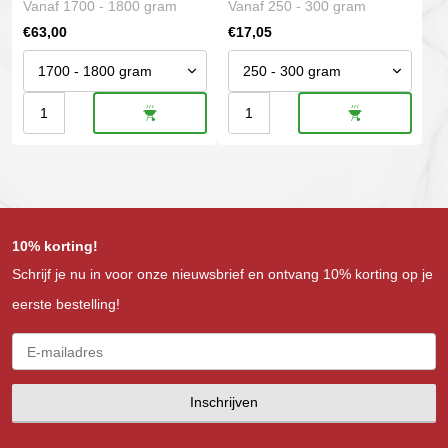
Vanaf 1700 - 1800 gram
Vanaf 250 - 300 gram
kan
kan
€
63,00
€
17,05
gekozen
gekozen
worden
worden
op
op
Picanha
Flat
de
de
productpagina
productpagina
|
iron
Heifer
|
Gold
USA
aantal
prime
10% korting!
aantal
Schrijf je nu in voor onze nieuwsbrief en ontvang 10% korting op je
eerste bestelling!
Inschrijven