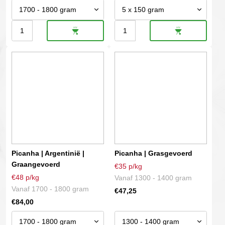
Picanha
Picanha
|
burger
Dit
Dit
Heifer
aantal
product
product
Gold
heeft
heeft
aantal
meerdere
meerdere
variaties.
variaties.
Deze
Deze
optie
optie
kan
kan
gekozen
gekozen
Picanha | Argentinië |
Picanha | Grasgevoerd
worden
worden
Graangevoerd
€35 p/kg
op
op
€48 p/kg
Vanaf 1300 - 1400 gram
de
de
Vanaf 1700 - 1800 gram
€
47,25
productpagina
productpagina
€
84,00