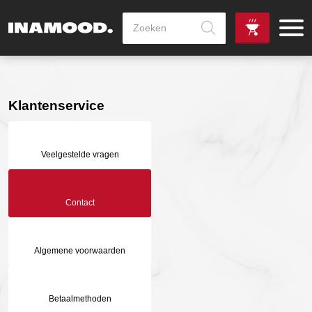
Producten
zoeken
de
Zowel dag
gewenste
als avondlevering
vanaf €100,-
leverdag
mogelijk
Klantenservice
Veelgestelde vragen
Contact
Algemene voorwaarden
Betaalmethoden