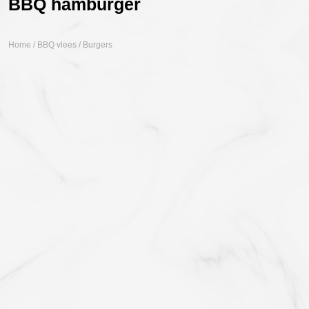
BBQ hamburger
Home
/
BBQ vlees
/ Burgers