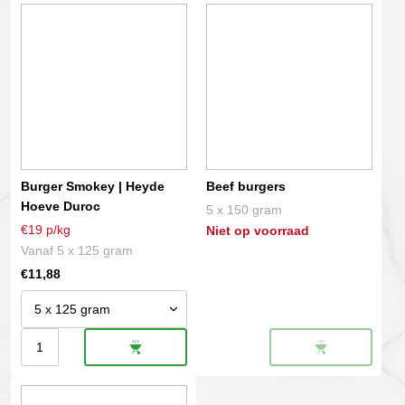
Dit
aantal
Heyde
product
Hoeve
heeft
Duroc
meerdere
aantal
variaties.
Deze
optie
kan
gekozen
Burger Smokey | Heyde
Beef burgers
worden
Hoeve Duroc
5 x 150 gram
op
€19 p/kg
Niet op voorraad
de
Vanaf 5 x 125 gram
productpagina
€
11,88
Burger
Smokey
|