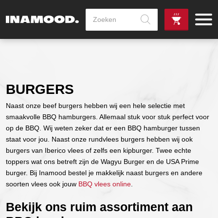
Producten
zoeken
de
Zowel dag
gewenste
als avondlevering
vanaf €100,-
leverdag
mogelijk
BURGERS
Naast onze beef burgers hebben wij een hele selectie met
smaakvolle BBQ hamburgers. Allemaal stuk voor stuk perfect voor
op de BBQ. Wij weten zeker dat er een BBQ hamburger tussen
staat voor jou. Naast onze rundvlees burgers hebben wij ook
burgers van Iberico vlees of zelfs een kipburger. Twee echte
toppers wat ons betreft zijn de Wagyu Burger en de USA Prime
burger. Bij Inamood bestel je makkelijk naast burgers en andere
soorten vlees ook jouw
BBQ vlees online
.
Bekijk ons ruim assortiment aan