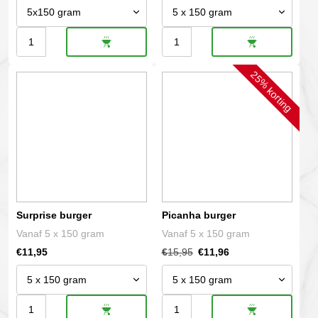
productpagina
productpagina
Ossenhaas
Angus
burgers
burger
25% korting
Dit
Dit
aantal
aantal
product
product
heeft
heeft
meerdere
meerdere
variaties.
variaties.
Deze
Deze
optie
optie
kan
kan
gekozen
gekozen
Surprise burger
Picanha burger
worden
worden
Vanaf 5 x 150 gram
Vanaf 5 x 150 gram
op
op
€
11,95
€
15,95
€
11,96
de
de
productpagina
productpagina
Surprise
Picanha