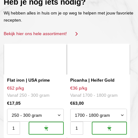
Heb je nog iets nodig?
Wij hebben alles in huis om je op weg te helpen met jouw favoriete
recepten.
Bekijk hier ons hele assortiment!
Dit
Dit
product
product
heeft
heeft
meerdere
meerdere
variaties.
variaties.
Flat iron | USA prime
Picanha | Heifer Gold
Deze
Deze
€62 p/kg
€36 p/kg
optie
optie
Vanaf 250 - 300 gram
Vanaf 1700 - 1800 gram
kan
kan
€
17,05
€
63,00
gekozen
gekozen
worden
worden
op
op
Flat
Picanha
de
de
productpagina
productpagina
iron
|