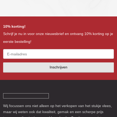
|
Heifer
USA
Gold
prime
aantal
10% korting!
aantal
Schrijf je nu in voor onze nieuwsbrief en ontvang 10% korting op je
eerste bestelling!
Inschrijven
Wij focussen ons niet alleen op het verkopen van het stukje vlees,
maar wij weten ook dat kwaliteit, gemak en een scherpe prijs