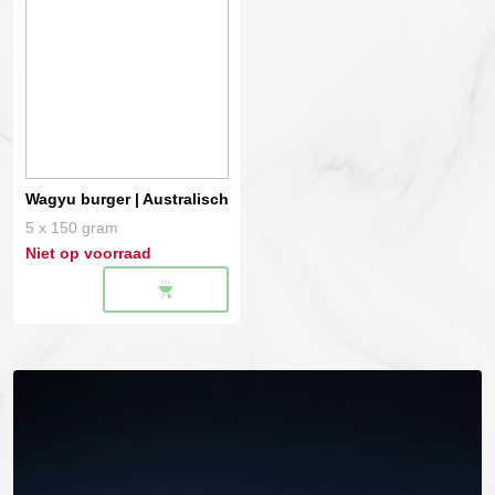
Heyde
Hoeve
Duroc
aantal
Wagyu burger | Australisch
5 x 150 gram
Niet op voorraad