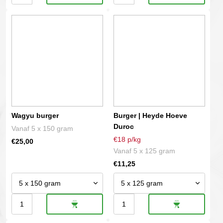
burger
burger
Dit
Dit
aantal
aantal
product
product
heeft
heeft
meerdere
meerdere
variaties.
variaties.
Deze
Deze
optie
optie
kan
kan
gekozen
gekozen
Wagyu burger
Burger | Heyde Hoeve
worden
worden
Duroc
Vanaf 5 x 150 gram
op
op
€18 p/kg
€
25,00
de
de
Vanaf 5 x 125 gram
productpagina
productpagina
€
11,25
Wagyu
Burger
burger
|