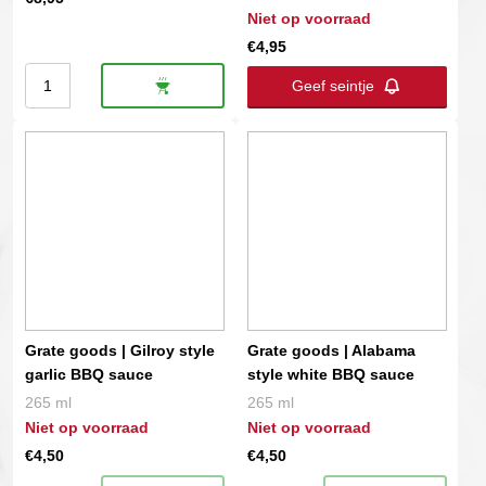
Niet op voorraad
€
4,95
Turnpike
Geef seintje
Japanese
Sesame
BBQ
Sauce
aantal
Grate goods | Gilroy style
Grate goods | Alabama
garlic BBQ sauce
style white BBQ sauce
265 ml
265 ml
Niet op voorraad
Niet op voorraad
€
4,50
€
4,50