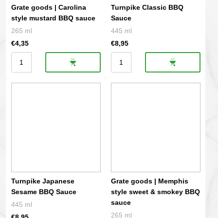
aantal
aantal
Grate goods | Carolina
Turnpike Classic BBQ
style mustard BBQ sauce
Sauce
265 ml
445 ml
€
4,35
€
8,95
Grate
Turnpike
goods
Classic
|
BBQ
Carolina
Sauce
style
aantal
mustard
BBQ
sauce
aantal
Turnpike Japanese
Grate goods | Memphis
Sesame BBQ Sauce
style sweet & smokey BBQ
sauce
445 ml
265 ml
€
8,95