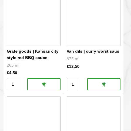
Grate goods | Kansas city
Van dils | curry worst saus
style red BBQ sauce
875 ml
265 ml
€
12,50
€
4,50
Grate
Van
goods
dils
|
|
Kansas
curry
city
worst
style
saus