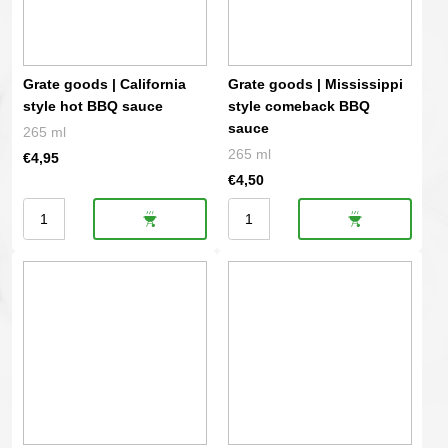
red
aantal
BBQ
sauce
Grate goods | California
Grate goods | Mississippi
aantal
style hot BBQ sauce
style comeback BBQ
sauce
265 ml
265 ml
€
4,95
€
4,50
Grate
Grate
goods
goods
|
|
California
Mississippi
style
style
hot
comeback
BBQ
BBQ
sauce
sauce