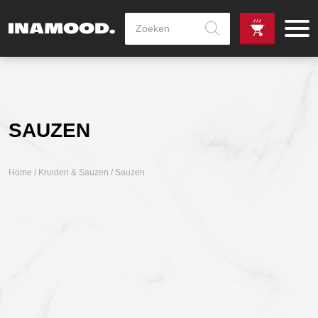
Producten
zoeken
de
Zowel dag
gewenste
als avondlevering
vanaf €100,-
leverdag
mogelijk
SAUZEN
Home
/
Kruiden & Sauzen
/ Sauzen