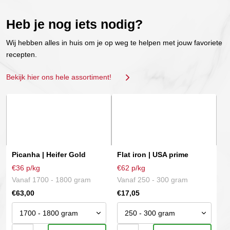
Heb je nog iets nodig?
Wij hebben alles in huis om je op weg te helpen met jouw favoriete
recepten.
Bekijk hier ons hele assortiment!
Dit
Dit
product
product
heeft
heeft
meerdere
meerdere
variaties.
variaties.
Picanha | Heifer Gold
Flat iron | USA prime
Deze
Deze
€36 p/kg
€62 p/kg
optie
optie
Vanaf 1700 - 1800 gram
Vanaf 250 - 300 gram
kan
kan
€
63,00
€
17,05
gekozen
gekozen
worden
worden
op
op