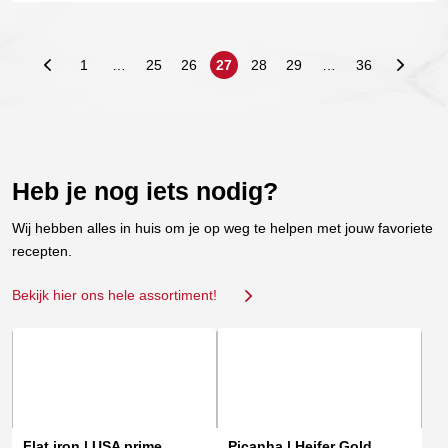
1
…
25
26
27
28
29
…
36
Heb je nog iets nodig?
Wij hebben alles in huis om je op weg te helpen met jouw favoriete
recepten.
Bekijk hier ons hele assortiment!
Dit
Dit
product
product
heeft
heeft
meerdere
meerdere
variaties.
variaties.
Flat iron | USA prime
Picanha | Heifer Gold