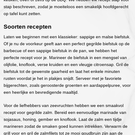
stap beschreven, zodat je moeiteloos een smakelijk hoofdgerecht
op tafel kunt zetten.
Soorten recepten
Laten we beginnen met een klassieker: sappige en malse biefstuk.
Of je nu de voorkeur geeft aan een perfect gegrilde biefstuk op de
barbecue of een sappige biefstuk in de pan, we hebben het
perfecte recept voor je. Marineer de biefstuk in een mengsel van
olijfolie, knoflook, verse kruiden en een vleugje citroensap. Gril de
biefstuk tot de gewenste gaarheid en laat het enkele minuten
rusten voordat je het in plakjes snijdt. Serveer met je favoriete
bijgerechten, zoals geroosterde groenten en aardappelpuree, voor
een heerlijke en bevredigende maaltijd.
Voor de liefhebbers van zeevruchten hebben we een smaakvol
recept voor gegrilde zalm. Bereid een eenvoudige marinade van
sojasaus, honing, gember en knoflook. Laat de zalm een tijdje
marineren zodat de smaken goed kunnen intrekken. Verwarm de
grill voor en gril de zalmfilets tot ze mooi goudbruin zijn aan de