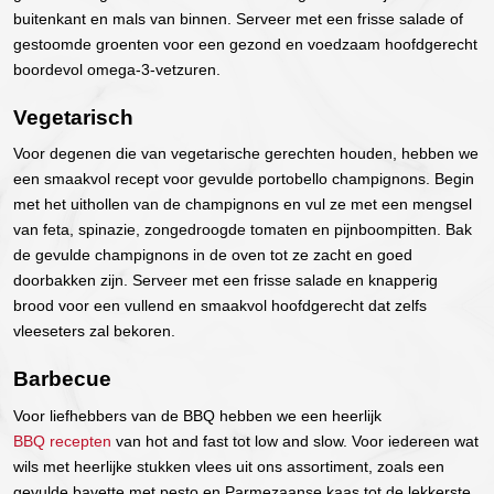
buitenkant en mals van binnen. Serveer met een frisse salade of
gestoomde groenten voor een gezond en voedzaam hoofdgerecht
boordevol omega-3-vetzuren.
Vegetarisch
Voor degenen die van vegetarische gerechten houden, hebben we
een smaakvol recept voor gevulde portobello champignons. Begin
met het uithollen van de champignons en vul ze met een mengsel
van feta, spinazie, zongedroogde tomaten en pijnboompitten. Bak
de gevulde champignons in de oven tot ze zacht en goed
doorbakken zijn. Serveer met een frisse salade en knapperig
brood voor een vullend en smaakvol hoofdgerecht dat zelfs
vleeseters zal bekoren.
Barbecue
Voor liefhebbers van de BBQ hebben we een heerlijk
BBQ recepten
van hot and fast tot low and slow. Voor iedereen wat
wils met heerlijke stukken vlees uit ons assortiment, zoals een
gevulde bavette met pesto en Parmezaanse kaas tot de lekkerste