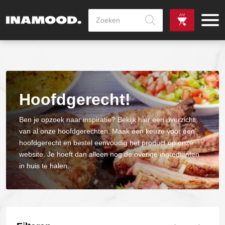
Producten
zoeken
de
Zowel dag
gewenste
als avondlevering
vanaf €100,-
leverdag
mogelijk
Hoofdgerecht!
Ben je opzoek naar inspiratie? Bekijk hier een overzicht
van al onze hoofdgerechten. Maak een keuze voor een
hoofdgerecht en bestel eenvoudig het product op onze
website. Je hoeft dan alleen nog de overige ingrediënten
in huis te halen.