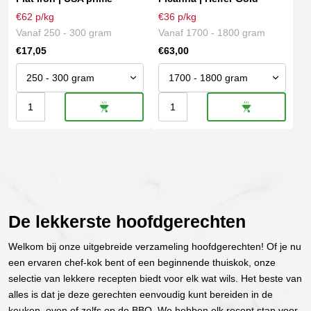
Deze
Deze
€62 p/kg
€36 p/kg
optie
optie
Vanaf 250 - 300 gram
Vanaf 1700 - 1800 gram
kan
kan
€
17,05
€
63,00
gekozen
gekozen
worden
worden
op
op
Flat
Picanha
de
de
productpagina
productpagina
iron
|
|
Heifer
USA
Gold
prime
aantal
aantal
De lekkerste hoofdgerechten
Welkom bij onze uitgebreide verzameling hoofdgerechten! Of je nu
een ervaren chef-kok bent of een beginnende thuiskok, onze
selectie van lekkere recepten biedt voor elk wat wils. Het beste van
alles is dat je deze gerechten eenvoudig kunt bereiden in de
keuken, oven of zelfs op de BBQ. We hebben elk recept stap voor