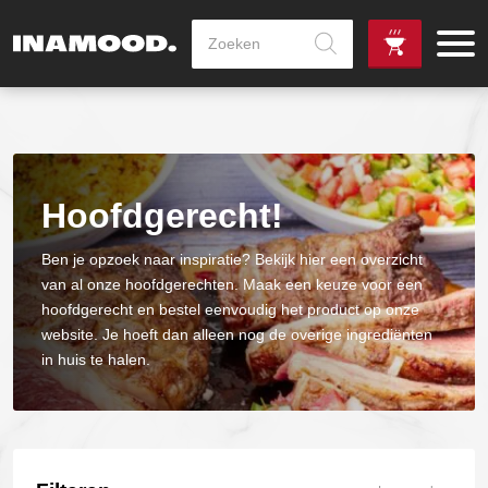
Producten
zoeken
de
Zowel dag
gewenste
als avondlevering
vanaf €100,-
leverdag
mogelijk
Hoofdgerecht!
Ben je opzoek naar inspiratie? Bekijk hier een overzicht
van al onze hoofdgerechten. Maak een keuze voor een
hoofdgerecht en bestel eenvoudig het product op onze
website. Je hoeft dan alleen nog de overige ingrediënten
in huis te halen.