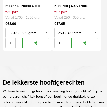
variaties.
variaties.
Picanha | Heifer Gold
Flat iron | USA prime
Deze
Deze
€36 p/kg
€62 p/kg
optie
optie
Vanaf 1700 - 1800 gram
Vanaf 250 - 300 gram
kan
kan
€
63,00
€
17,05
gekozen
gekozen
worden
worden
op
op
Picanha
Flat
de
de
productpagina
productpagina
|
iron
Heifer
|
Gold
USA
aantal
prime
aantal
De lekkerste hoofdgerechten
Welkom bij onze uitgebreide verzameling hoofdgerechten! Of je nu
een ervaren chef-kok bent of een beginnende thuiskok, onze
selectie van lekkere recepten biedt voor elk wat wils. Het beste van