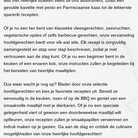
wils met heerlijke stukken vlees uit ons assortiment, zoals een
gevulde bavette met pesto en Parmezaanse kaas tot de lekkerste
sparerib recepten.
Of je nu een fan bent van klassieke vleesgerechten, zeevruchten,
vegetarische opties of zelfs barbecue gerechten, onze verzameling
hoofdgerechten biedt voor elk wat wils. Elk recept is zorgvuldig
samengesteld en stap voor stap beschreven, zodat je met
vertrouwen aan de slag kunt. Of je nu een beginner bent in de
keuken of een ervaren kok, onze instructies zullen je begeleiden bij
het bereiden van heerlijke maaltijden.
Dus waar wacht je nog op? Blader door onze selectie
hoofdgerechten en kies je favoriete recepten uit. Bereid ze
eenvoudig in de keuken, oven of op de BBQ en geniet van een
smaakvolle maaltijd met je dierbaren. Of je nu een speciale
gelegenheid viert of gewoon een doordeweekse maaltijd wilt
opfleuren, onze recepten zullen je smaakpapillen verwennen en
indruk maken op je gasten. Ga aan de slag en ontdek de culinaire
mogelijkheden van onze heerlijke hoofdgerechten!