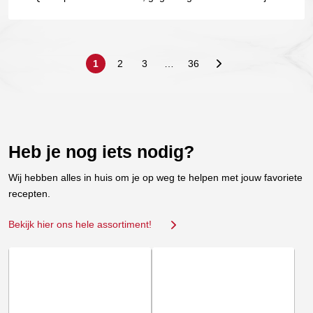
Perfect mals resultaat!
1
2
3
…
36
Heb je nog iets nodig?
Wij hebben alles in huis om je op weg te helpen met jouw favoriete
recepten.
Bekijk hier ons hele assortiment!
Dit
Dit
product
product
heeft
heeft
meerdere
meerdere