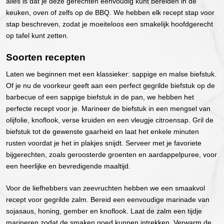
alles is dat je deze gerechten eenvoudig kunt bereiden in de
keuken, oven of zelfs op de BBQ. We hebben elk recept stap voor
stap beschreven, zodat je moeiteloos een smakelijk hoofdgerecht
op tafel kunt zetten.
Soorten recepten
Laten we beginnen met een klassieker: sappige en malse biefstuk.
Of je nu de voorkeur geeft aan een perfect gegrilde biefstuk op de
barbecue of een sappige biefstuk in de pan, we hebben het
perfecte recept voor je. Marineer de biefstuk in een mengsel van
olijfolie, knoflook, verse kruiden en een vleugje citroensap. Gril de
biefstuk tot de gewenste gaarheid en laat het enkele minuten
rusten voordat je het in plakjes snijdt. Serveer met je favoriete
bijgerechten, zoals geroosterde groenten en aardappelpuree, voor
een heerlijke en bevredigende maaltijd.
Voor de liefhebbers van zeevruchten hebben we een smaakvol
recept voor gegrilde zalm. Bereid een eenvoudige marinade van
sojasaus, honing, gember en knoflook. Laat de zalm een tijdje
marineren zodat de smaken goed kunnen intrekken. Verwarm de