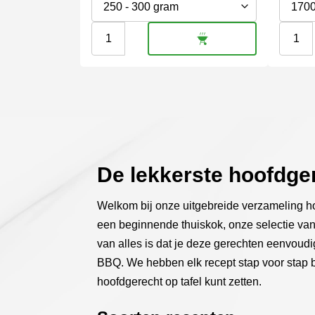
worden
worde
op
op
Flat
Picanh
de
de
iron
|
productpagina
produc
|
Heifer
USA
Gold
prime
aantal
aantal
De lekkerste hoofdge
Welkom bij onze uitgebreide verzameling ho
een beginnende thuiskok, onze selectie van 
van alles is dat je deze gerechten eenvoudi
BBQ. We hebben elk recept stap voor stap 
hoofdgerecht op tafel kunt zetten.