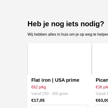
Heb je nog iets nodig?
Wij hebben alles in huis om je op weg te helpe
Dit
Dit
product
produc
heeft
heeft
meerdere
meerde
variaties.
variati
Flat iron | USA prime
Pican
Deze
Deze
€62 p/kg
€36 p/
optie
optie
Vanaf 250 - 300 gram
Vanaf 
kan
kan
€
17,05
€
63,0
gekozen
gekoz