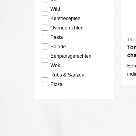
lux
Wild
Kerstrecepten
Ovengerechten
Pasta
18 d
Salade
To
cha
Eenpansgerechten
Wok
Een
ind
Rubs & Sauzen
BBQ
Pizza
voor
Ges
sma
chim