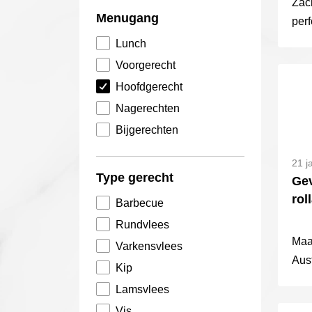
Zach
Menugang
per
aar
Lunch
blis
Voorgerecht
Hoofdgerecht
Nagerechten
Bijgerechten
21 j
Type gerecht
Gev
rol
Barbecue
Rundvlees
Maa
Varkensvlees
Aus
Kip
roll
Lamsvlees
Kam
Vis