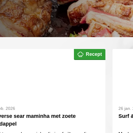
Recept
eb. 2026
26 jan.
erse sear maminha met zoete
Surf 
dappel