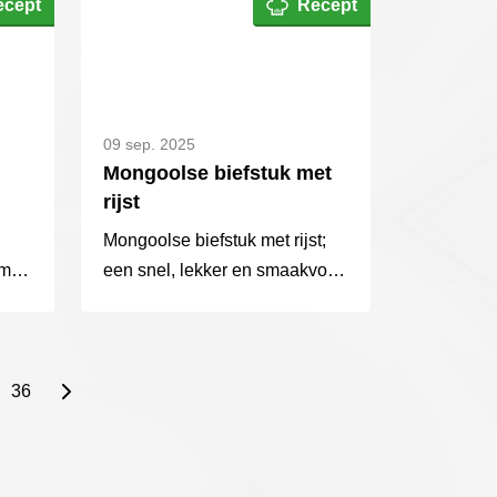
ecept
Recept
hertenvlees en diepe
wildsmaak.
09 sep. 2025
Mongoolse biefstuk met
rijst
Mongoolse biefstuk met rijst;
rmee
een snel, lekker en smaakvol
en!
recept voor een doordeweekse
dag.
36