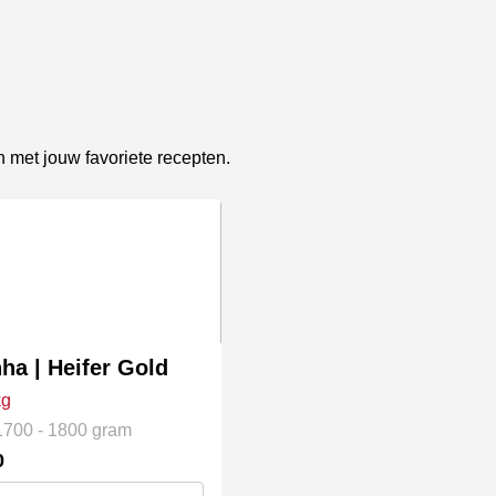
n met jouw favoriete recepten.
t
re
es.
ha | Heifer Gold
kg
1700 - 1800 gram
0
en