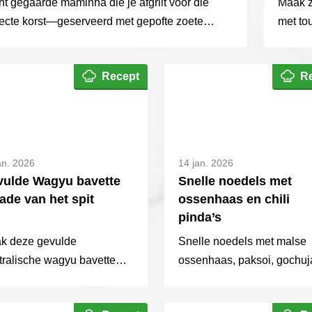
t gegaarde maminha die je afgrilt voor die
Maak z
fecte korst—geserveerd met gepofte zoete
met to
dappel gevuld met pesto, mozzarella en
pesto 
tered cherrytomaat. Comfort food van de...
Recept
R
an. 2026
14 jan. 2026
ulde Wagyu bavette
Snelle noedels met
lade van het spit
ossenhaas en chili
pinda’s
k deze gevulde
Snelle noedels met malse
tralische wagyu bavette
ossenhaas, paksoi, gochu
ade op de rotisserie. Perfect
en crispy chili pinda’s. Perf
ado BBQ recept – sappig,
doordeweeks recept in 30