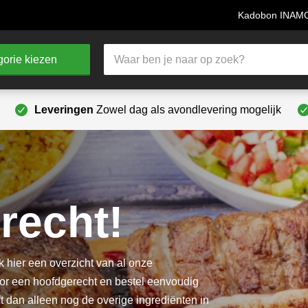
Kadobon INA
Producten
orie kiezen
zoeken
Leveringen
Zowel dag als avondlevering mogelijk
recht!
k hier een overzicht van al onze
or een hoofdgerecht en bestel eenvoudig
t dan alleen nog de overige ingrediënten in