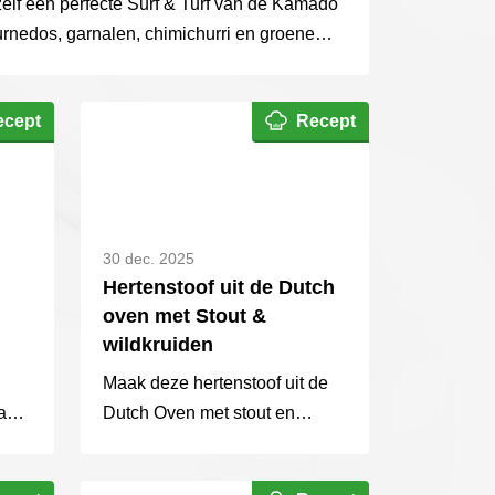
elf een perfecte Surf & Turf van de Kamado
urnedos, garnalen, chimichurri en groene
aardappelpuree.
ecept
Recept
30 dec. 2025
Hertenstoof uit de Dutch
oven met Stout &
wildkruiden
Maak deze hertenstoof uit de
jang
Dutch Oven met stout en
ect
wildkruiden. Low & slow bereid
in de voor boterzacht