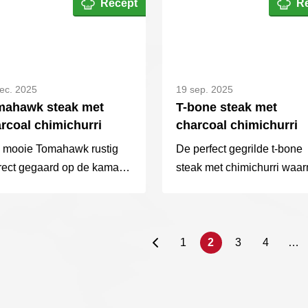
Recept
R
e en eenvoudig.
minuten.
ec. 2025
19 sep. 2025
mahawk steak met
T-bone steak met
rcoal chimichurri
charcoal chimichurri
 mooie Tomahawk rustig
De perfect gegrilde t-bone
irect gegaard op de kamado
steak met chimichurri waa
 en daarna kort afgegrild
je al je gasten zult verrass
 een fijne korst.
erveerd met een
akvolle charcoal
1
2
3
4
…
ichurri en...