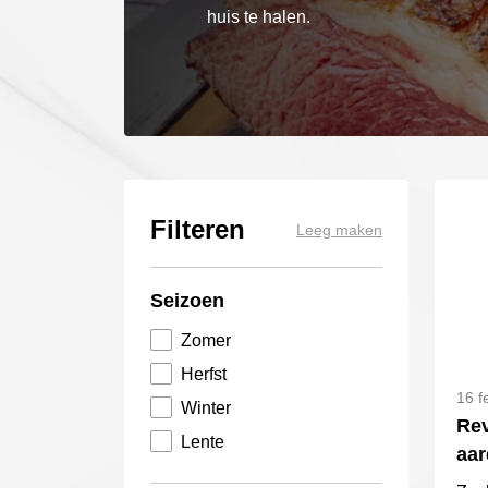
huis te halen.
Filteren
Leeg maken
Seizoen
Zomer
Herfst
16 f
Winter
Rev
Lente
aar