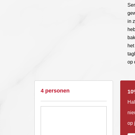
Ser
gew
in 
heb
bak
het
tag
op 
4 personen
10
Hal
nie
op 