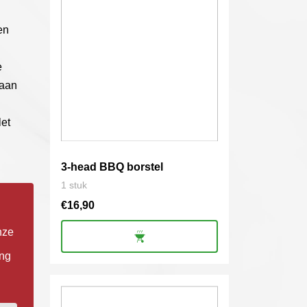
en
e
 aan
let
3-head BBQ borstel
1 stuk
€
16,90
nze
ing
Dit