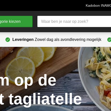
Kadobon INA
Producten
orie kiezen
zoeken
Leveringen
Zowel dag als avondlevering mogelijk
lm op de
tagliatelle