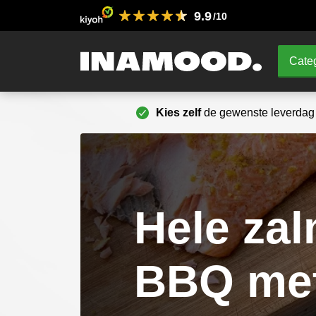
9.9
/10
Categ
Kies zelf
de gewenste leverdag
Hele za
BBQ met 