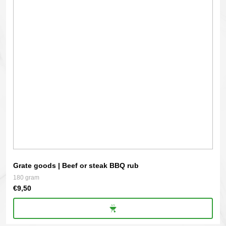
Grate goods | Beef or steak BBQ rub
180 gram
€
9,50