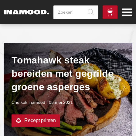
Producten
zoeken
de
Zowel dag
gewenste
als avondlevering
vanaf €100,-
leverdag
mogelijk
Tomahawk steak
bereiden met gegrilde
groene asperges
Chefkok inamood | 05 mei 2021
Recept printen