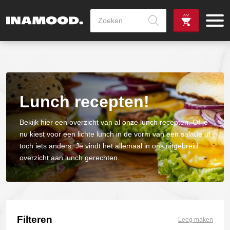
Producten
zoeken
de
Zowel dag
gewenste
als avondlevering
vanaf €100,-
leverdag
mogelijk
Lunch recepten!
Bekijk hier een overzicht van al onze lunch recepten. Of je
nu kiest voor een lichte lunch in de vorm van een salade of
toch iets anders. Je vindt het allemaal in ons uitgebreid
overzicht aan lunch gerechten.
Filteren
Leeg maken