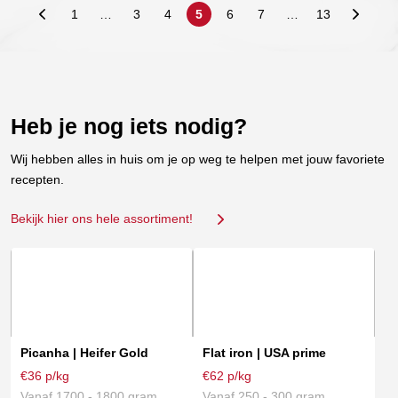
1
…
3
4
5
6
7
…
13
Heb je nog iets nodig?
Wij hebben alles in huis om je op weg te helpen met jouw favoriete
recepten.
Bekijk hier ons hele assortiment!
Dit
Dit
product
product
heeft
heeft
meerdere
meerdere
variaties.
variaties.
Picanha | Heifer Gold
Flat iron | USA prime
Deze
Deze
€36 p/kg
€62 p/kg
optie
optie
Vanaf 1700 - 1800 gram
Vanaf 250 - 300 gram