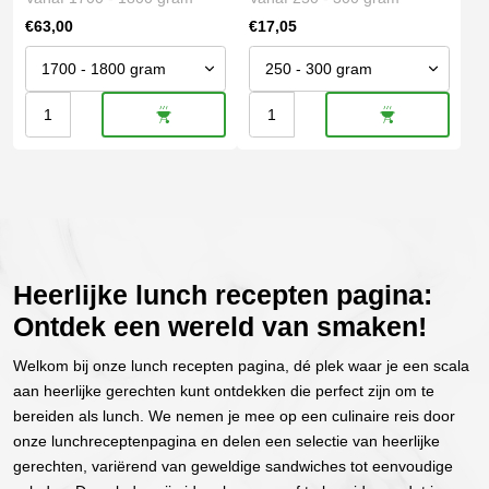
kan
kan
€
63,00
€
17,05
gekozen
gekozen
worden
worden
op
op
Picanha
Flat
de
de
productpagina
productpagina
|
iron
Heifer
|
Gold
USA
aantal
prime
aantal
Heerlijke lunch recepten pagina:
Ontdek een wereld van smaken!
Welkom bij onze lunch recepten pagina, dé plek waar je een scala
aan heerlijke gerechten kunt ontdekken die perfect zijn om te
bereiden als lunch. We nemen je mee op een culinaire reis door
onze lunchreceptenpagina en delen een selectie van heerlijke
gerechten, variërend van geweldige sandwiches tot eenvoudige