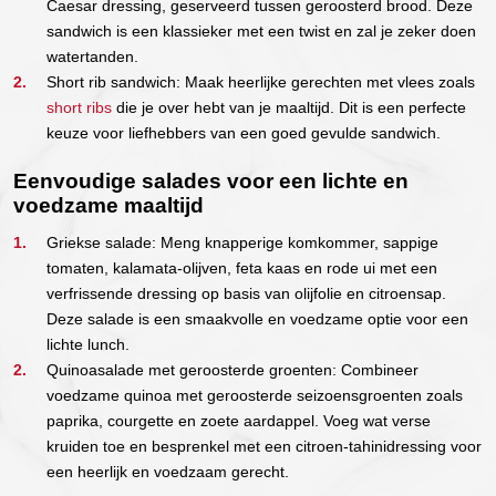
Caesar dressing, geserveerd tussen geroosterd brood. Deze
sandwich is een klassieker met een twist en zal je zeker doen
watertanden.
Short rib sandwich: Maak heerlijke gerechten met vlees zoals
short ribs
die je over hebt van je maaltijd. Dit is een perfecte
keuze voor liefhebbers van een goed gevulde sandwich.
Eenvoudige salades voor een lichte en
voedzame maaltijd
Griekse salade: Meng knapperige komkommer, sappige
tomaten, kalamata-olijven, feta kaas en rode ui met een
verfrissende dressing op basis van olijfolie en citroensap.
Deze salade is een smaakvolle en voedzame optie voor een
lichte lunch.
Quinoasalade met geroosterde groenten: Combineer
voedzame quinoa met geroosterde seizoensgroenten zoals
paprika, courgette en zoete aardappel. Voeg wat verse
kruiden toe en besprenkel met een citroen-tahinidressing voor
een heerlijk en voedzaam gerecht.