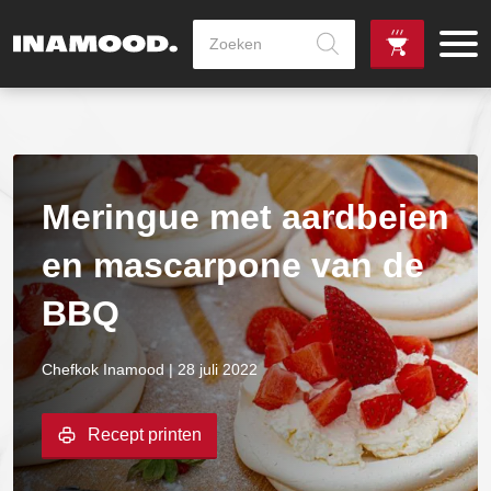
Producten
zoeken
de
Zowel dag
gewenste
als avondlevering
vanaf €100,-
leverdag
mogelijk
Meringue met aardbeien
en mascarpone van de
BBQ
Chefkok Inamood | 28 juli 2022
Recept printen