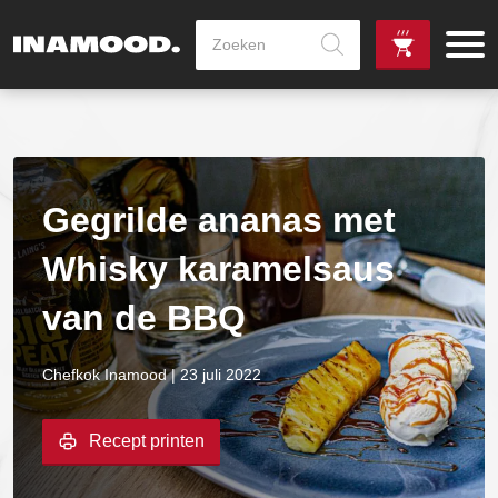
Producten
zoeken
de
Zowel dag
gewenste
als avondlevering
vanaf €100,-
leverdag
mogelijk
Gegrilde ananas met
Whisky karamelsaus
van de BBQ
Chefkok Inamood | 23 juli 2022
Recept printen