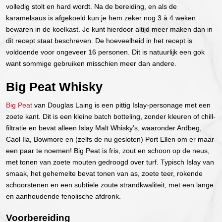
volledig stolt en hard wordt. Na de bereiding, en als de
karamelsaus is afgekoeld kun je hem zeker nog 3 à 4 weken
bewaren in de koelkast. Je kunt hierdoor altijd meer maken dan in
dit recept staat beschreven. De hoeveelheid in het recept is
voldoende voor ongeveer 16 personen. Dit is natuurlijk een gok
want sommige gebruiken misschien meer dan andere.
Big Peat Whisky
Big Peat
van Douglas Laing is een pittig Islay-personage met een
zoete kant. Dit is een kleine batch botteling, zonder kleuren of chill-
filtratie en bevat alleen Islay Malt Whisky’s, waaronder Ardbeg,
Caol Ila, Bowmore en (zelfs de nu gesloten) Port Ellen om er maar
een paar te noemen! Big Peat is fris, zout en schoon op de neus,
met tonen van zoete mouten gedroogd over turf. Typisch Islay van
smaak, het gehemelte bevat tonen van as, zoete teer, rokende
schoorstenen en een subtiele zoute strandkwaliteit, met een lange
en aanhoudende fenolische afdronk.
Voorbereiding