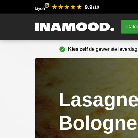
9.9
/10
Categ
Kies zelf
de gewenste leverdag
Lasagn
Bologne