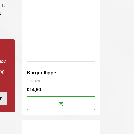
cht
e
nze
ing
Burger flipper
1 stuks
€
14,90
en