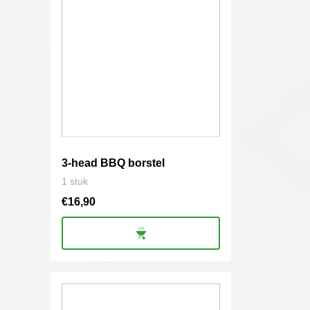
3-head BBQ borstel
1 stuk
€
16,90