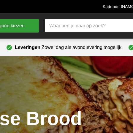
Kadobon INA
Producten
orie kiezen
zoeken
Leveringen
Zowel dag als avondlevering mogelijk
e
se Brood