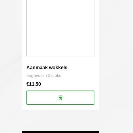
Aanmaak wokkels
ongeveer 70 stuks
€
11,50