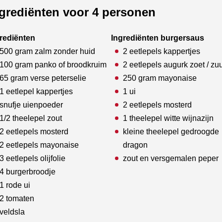
grediënten voor 4 personen
rediënten
Ingrediënten burgersaus
500 gram zalm zonder huid
2 eetlepels kappertjes
100 gram panko of broodkruim
2 eetlepels augurk zoet / zu
65 gram verse peterselie
250 gram mayonaise
1 eetlepel kappertjes
1 ui
snufje uienpoeder
2 eetlepels mosterd
1/2 theelepel zout
1 theelepel witte wijnazijn
2 eetlepels mosterd
kleine theelepel gedroogde
2 eetlepels mayonaise
dragon
3 eetlepels olijfolie
zout en versgemalen peper
4 burgerbroodje
1 rode ui
2 tomaten
veldsla