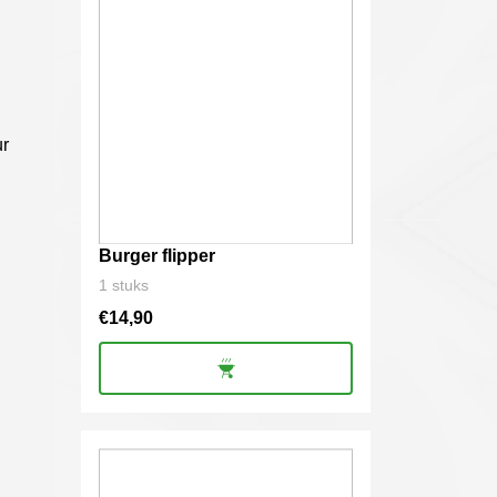
ur
Burger flipper
1 stuks
€
14,90