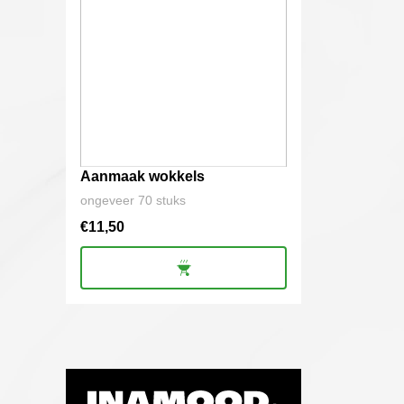
Aanmaak wokkels
ongeveer 70 stuks
€
11,50