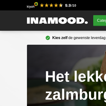
9.9
/10
Categ
Kies zelf
de gewenste leverdag
Het lekk
zalmburg