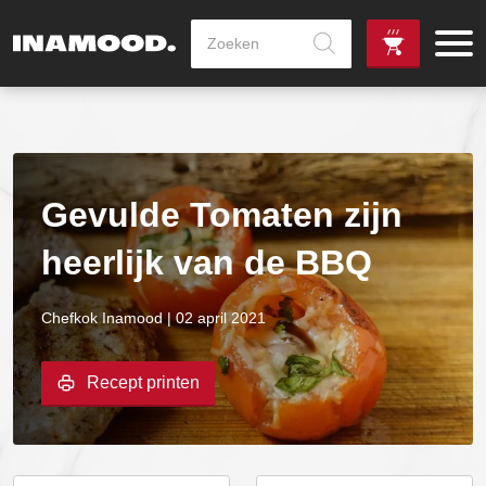
Producten
zoeken
de
Zowel dag
gewenste
als avondlevering
vanaf €100,-
leverdag
mogelijk
Gevulde Tomaten zijn
heerlijk van de BBQ
Chefkok Inamood | 02 april 2021
Recept printen