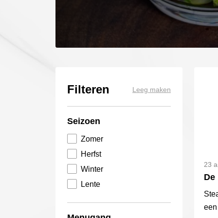
Filteren
Leeg maken
Seizoen
Zomer
Herfst
23 a
Winter
De 
Lente
Stea
een 
Menugang