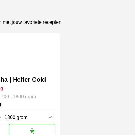
n met jouw favoriete recepten.
t
re
es.
ha | Heifer Gold
kg
1700 - 1800 gram
0
en
n
a