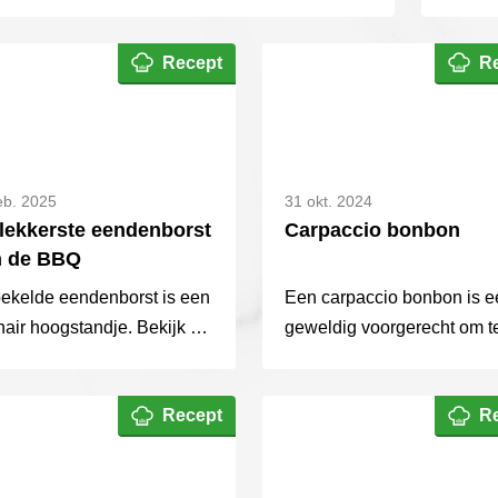
kalfsm
Recept
R
eb. 2025
31 okt. 2024
lekkerste eendenborst
Carpaccio bonbon
n de BBQ
ekelde eendenborst is een
Een carpaccio bonbon is e
nair hoogstandje. Bekijk de
geweldig voorgerecht om t
eidingswijze voor optimale
maken voor bijvoorbeeld d
ak en geniet!
feestdagen. Het is super
Recept
R
makkelijk om te maken!