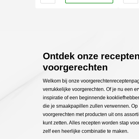
iron
|
productpagina
produc
|
Heifer
USA
Gold
prime
aantal
aantal
Ontdek onze recepten
voorgerechten
Welkom bij onze voorgerechtenreceptenpagi
verrukkelijke voorgerechten. Of je nu een e
inspiratie of een beginnende kookliefhebber.
die je smaakpapillen zullen verwennen. Op 
voorgerechten met producten uit ons assort
kunt zetten. Alles recepten worden stap vo
zelf een heerlijke combinatie te maken.