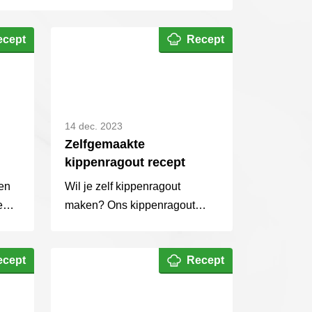
uis en een saus met tonijn.
ecept
Recept
14 dec. 2023
Zelfgemaakte
kippenragout recept
en
Wil je zelf kippenragout
e
maken? Ons kippenragout
e
recept is super eenvoudig om
zelf te maken. Serveer als
ecept
Recept
voorgerecht met een
pasteibakje!