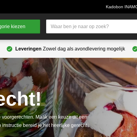
Kadobon INA
Producten
orie kiezen
zoeken
Leveringen
Zowel dag als avondlevering mogelijk
echt!
ze voorgerechten. Maak een keuze uit een
instructie bereid je het heerlijke gerecht