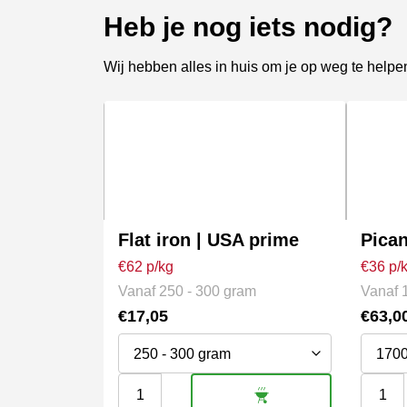
Heb je nog iets nodig?
Wij hebben alles in huis om je op weg te helpe
Dit
Dit
product
produc
heeft
heeft
meerdere
meerde
variaties.
variati
Flat iron | USA prime
Pican
Deze
Deze
€62 p/kg
€36 p/
optie
optie
Vanaf 250 - 300 gram
Vanaf 
kan
kan
€
17,05
€
63,0
gekozen
gekoz
worden
worde
op
op
Flat
Picanh
de
de