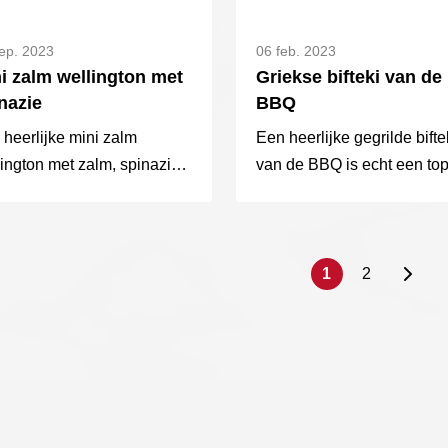
ep. 2023
06 feb. 2023
i zalm wellington met
Griekse bifteki van de
nazie
BBQ
heerlijke mini zalm
Een heerlijke gegrilde bifte
ington met zalm, spinazie
van de BBQ is echt een to
bladerdeeg. Een hartig
voorgerecht.
dgerecht, perfect voor de
stdagen!
1
2