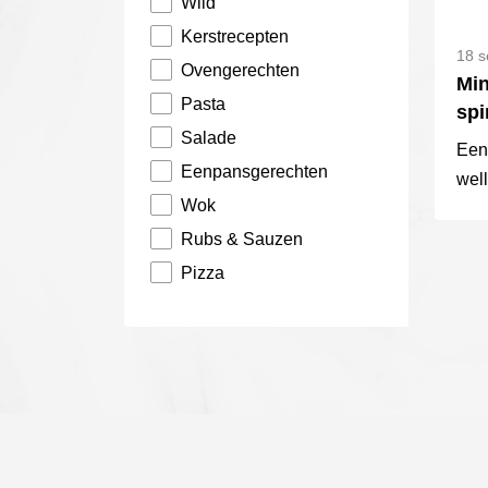
Wild
Kerstrecepten
18 s
Ovengerechten
Min
Pasta
spi
Salade
Een 
Eenpansgerechten
well
Wok
en 
hoof
Rubs & Sauzen
fee
Pizza