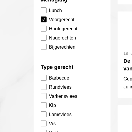
Lunch
Voorgerecht
Hoofdgerecht
Nagerechten
Bijgerechten
19 f
De 
Type gerecht
va
Barbecue
Gep
culi
Rundvlees
ber
Varkensvlees
sma
Kip
Lamsvlees
Vis