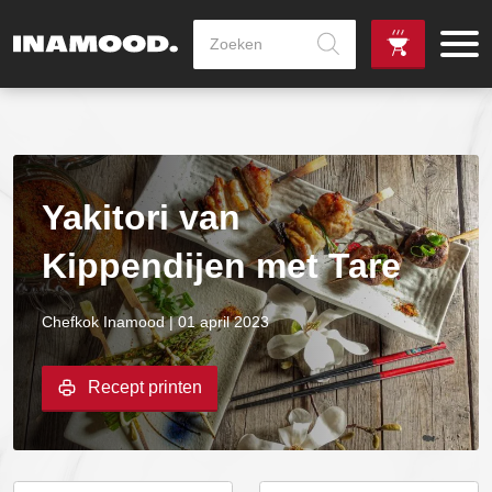
Producten
zoeken
de
Zowel dag
gewenste
als avondlevering
vanaf €100,-
leverdag
mogelijk
Yakitori van
Kippendijen met Tare
Chefkok Inamood | 01 april 2023
Recept printen