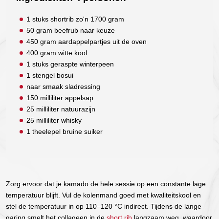
1 stuks shortrib zo'n 1700 gram
50 gram beefrub naar keuze
450 gram aardappelpartjes uit de oven
400 gram witte kool
1 stuks geraspte winterpeen
1 stengel bosui
naar smaak sladressing
150 milliliter appelsap
25 milliliter natuurazijn
25 milliliter whisky
1 theelepel bruine suiker
Zorg ervoor dat je kamado de hele sessie op een constante lage
temperatuur blijft. Vul de kolenmand goed met kwaliteitskool en
stel de temperatuur in op 110–120 °C indirect. Tijdens de lange
garing smelt het collageen in de
short rib
langzaam weg, waardoor