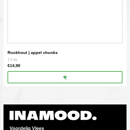
Rookhout | appel chunks
1,5 kg
€
14,90
Voordelig Vlees