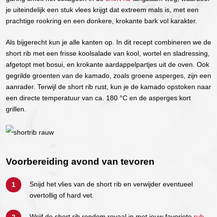
je uiteindelijk een stuk vlees krijgt dat extreem mals is, met een
prachtige rookring en een donkere, krokante bark vol karakter.
Als bijgerecht kun je alle kanten op. In dit recept combineren we de
short rib met een frisse koolsalade van kool, wortel en sladressing,
afgetopt met bosui, en krokante aardappelpartjes uit de oven. Ook
gegrilde groenten van de kamado, zoals groene asperges, zijn een
aanrader. Terwijl de short rib rust, kun je de kamado opstoken naar
een directe temperatuur van ca. 180 °C en de asperges kort
grillen.
Voorbereiding avond van tevoren
Snijd het vlies van de short rib en verwijder eventueel
overtollig of hard vet.
Wrijf de short rib rondom royaal in met jouw favoriete
rub
.