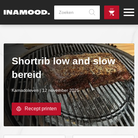
Producten
zoeken
de
Zowel dag
gewenste
als avondlevering
vanaf €100,-
leverdag
mogelijk
Shortrib low and slow
bereid
Kamadoleven | 12 november 2025
Recept printen