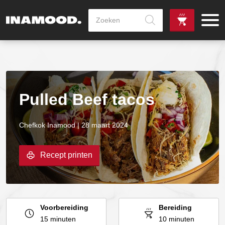
Producten
zoeken
de
Zowel dag
gewenste
als avondlevering
vanaf €100,-
leverdag
mogelijk
Pulled Beef tacos
Chefkok Inamood | 28 maart 2024
Recept printen
Voorbereiding
Bereiding
15 minuten
10 minuten