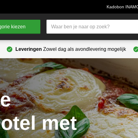
Kadobon INA
Producten
orie kiezen
zoeken
Leveringen
Zowel dag als avondlevering mogelijk
se
otel met