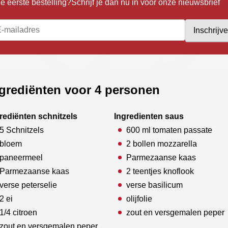
je eerste bestelling?Schrijf je dan nu in voor onze nieuwsbrief
Inschrijv
grediënten voor 4 personen
rediënten schnitzels
Ingredienten saus
5 Schnitzels
600 ml tomaten passate
bloem
2 bollen mozzarella
paneermeel
Parmezaanse kaas
Parmezaanse kaas
2 teentjes knoflook
verse peterselie
verse basilicum
2 ei
olijfolie
1/4 citroen
zout en versgemalen peper
zout en versgemalen peper