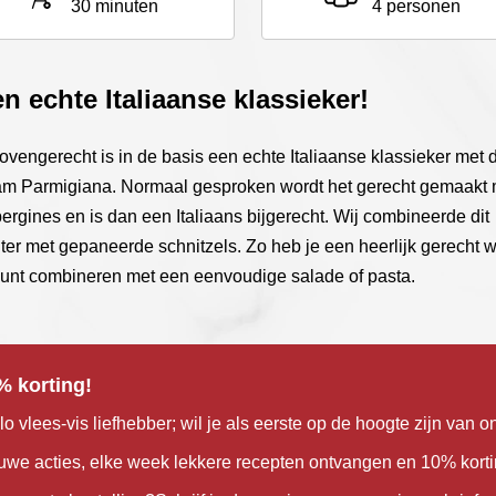
30 minuten
4 personen
n echte Italiaanse klassieker!
 ovengerecht is in de basis een echte Italiaanse klassieker met 
m Parmigiana. Normaal gesproken wordt het gerecht gemaakt 
ergines en is dan een Italiaans bijgerecht. Wij combineerde dit
ter met gepaneerde schnitzels. Zo heb je een heerlijk gerecht w
kunt combineren met een eenvoudige salade of pasta.
% korting!
lo vlees-vis liefhebber; wil je als eerste op de hoogte zijn van o
uwe acties, elke week lekkere recepten ontvangen en 10% kort