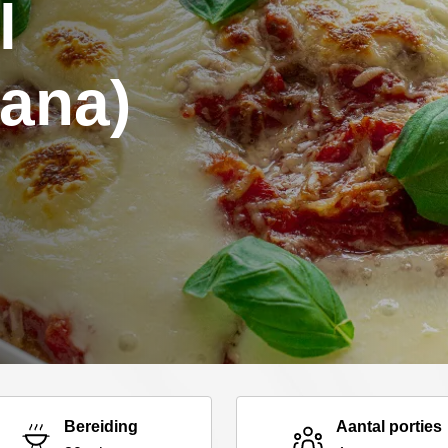
l
iana)
Bereiding
Aantal porties