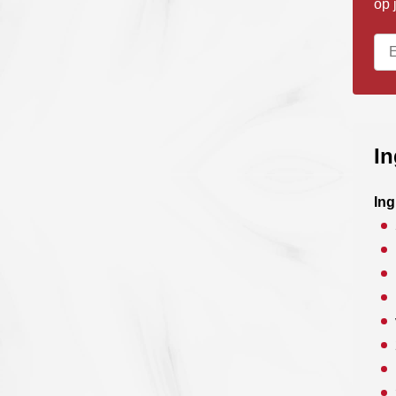
op 
In
Ing