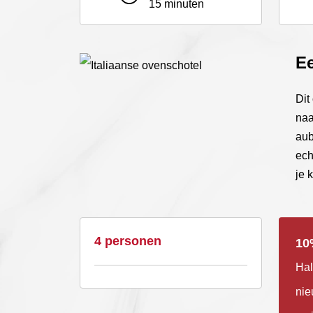
15 minuten
Ee
Dit
naa
aub
ech
je 
4 personen
10
Hal
nie