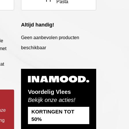
Pasta
Altijd handig!
Geen aanbevolen producten
de
beschikbaar
met
at
Voordelig Vlees
Bekijk onze acties!
nze
KORTINGEN TOT
50%
ing