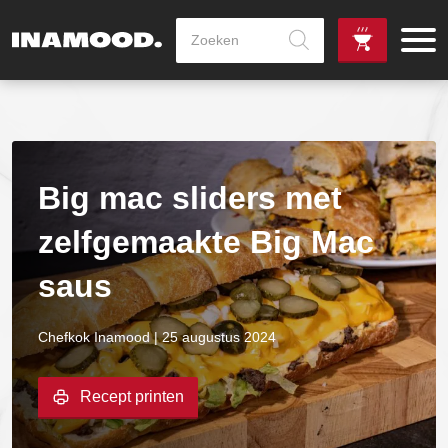
Producten
zoeken
de
Zowel dag
gewenste
als avondlevering
vanaf €100,-
leverdag
mogelijk
Big mac sliders met
zelfgemaakte Big Mac
saus
Chefkok Inamood | 25 augustus 2024
Recept printen