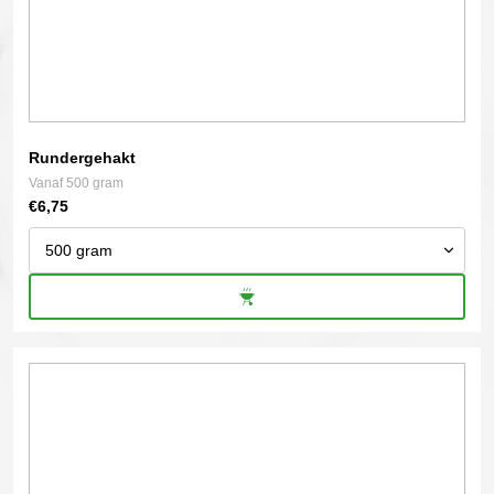
productpagina
Rundergehakt
Vanaf 500 gram
€
6,75