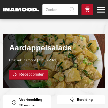
Producten
zoeken
de
Zowel dag
gewenste
als avondlevering
vanaf €100,-
leverdag
mogelijk
Aardappelsalade
Chefkok Inamood | 17 juli 2021
Recept printen
Voorbereiding
Bereiding
30 minuten