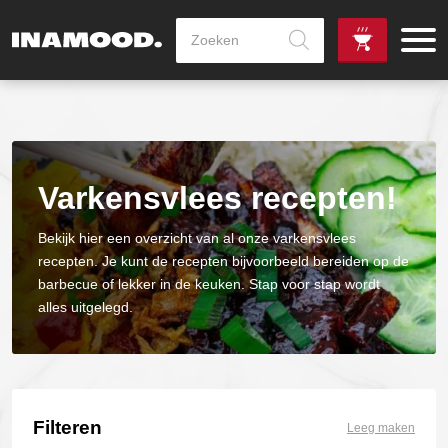
Producten
zoeken
de
Zowel dag
gewenste
als avondlevering
vanaf €100,-
leverdag
mogelijk
Varkensvlees recepten!
Bekijk hier een overzicht van al onze varkensvlees
recepten. Je kunt de recepten bijvoorbeeld bereiden op de
barbecue of lekker in de keuken. Stap voor stap wordt
alles uitgelegd.
Filteren
Leeg maken