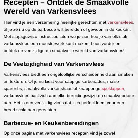
Recepten – Ontdek de Smaakvolle
Wereld van Varkensvlees
Hier vind je een verzameling heerlijke gerechten met
varkensvlees
,
of je ze nu op de barbecue wilt bereiden of gewoon in de keuken.
Met stapsgewijze instructies laten we je zien hoe je van elk stuk
varkensvlees een meesterwerk kunt maken. Lees verder en
ontdek de veelzijdige en smaakvolle wereld van varkensvlees!
De Veelzijdigheid van Varkensvlees
Varkensvlees biedt een ongelooflijke verscheidenheid aan smaken
en texturen. Of je nu kiest voor sappige karbonades, malse
spareribs, smaakvolle varkenshaas of knapperige
speklappen
,
varkensvlees past zich aan elke bereidingswijze en smaakvoorkeur
aan. Het is een veelzijdig vlees dat zich perfect leent voor een
breed scala aan gerechten.
Barbecue- en Keukenbereidingen
Op onze pagina met varkensvlees recepten vind je zowel