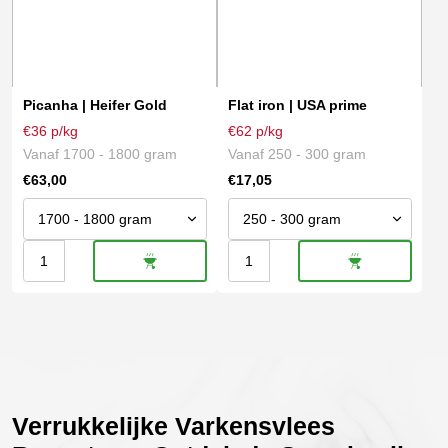
Dit
Dit
product
product
heeft
heeft
meerdere
meerdere
variaties.
variaties.
Picanha | Heifer Gold
Flat iron | USA prime
Deze
Deze
€36 p/kg
€62 p/kg
optie
optie
Vanaf 1700 - 1800 gram
Vanaf 250 - 300 gram
kan
kan
€
63,00
€
17,05
gekozen
gekozen
worden
worden
op
op
Picanha
Flat
de
de
productpagina
productpagina
|
iron
Heifer
|
Gold
USA
aantal
prime
aantal
Verrukkelijke Varkensvlees