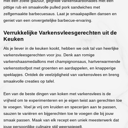
met een zoete glazuur, gegrilde varkenskarbonades met een
pittige rub en smaakvolle pulled pork sandwiches met
zelfgemaakte barbecuesaus. Laat je smaakpapillen dansen en
geniet van een onvergetelijke barbecue-ervaring.
Verrukkelijke Varkensvleesgerechten uit de
Keuken
Als je liever in de keuken kookt, hebben we ook tal van heerlijke
varkensvleesgerechten voor jou. Denk aan romige
varkenshaasmedaillons met champignonsaus, hartverwarmende
varkensstoofpot met groenten en aardappelen, en knapperige
speklapjes. Ontdek de veelzijdigheid van varkensvlees en breng
smaakvolle creaties op tafel.
Een van de beste dingen van koken met varkensvlees is de
vrijheid om te experimenteren en je eigen twist aan gerechten toe
te voegen. Voel je vrij om kruiden en specerijen aan te passen,
sauzen te variëren en bijgerechten toe te voegen die bij jouw
smaak passen. Maak van elk recept een uniek meesterwerk dat
jouw persoonlijke culinaire stijl weerspiegelt.