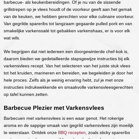
barbecue- als keukenbereidingen. Of je nu van de sissende
grillstrepen op je vlees houdt of de voorkeur geeft aan het gemak
van de keuken, we hebben gerechten voor elke culinaire voorkeur.
Van gegrilde spareribs tot langzaam gegaarde pulled pork en van
smakelijke varkenssaté tot gebakken varkenshaas, er is voor elk
wat wils.
We begrijpen dat niet iedereen een doorgewinterde chef-kok is,
daarom bieden we gedetailleerde stapsgewijze instructies bij elk
varkensvlees recept. Van het selecteren van het juiste stuk vlees
tot het kruiden, marineren en bereiden, we begeleiden je door het
hele proces. Zelfs als je weinig ervaring hebt, zul je met onze
instructies indrukwekkende en smaakvolle varkensvleesgerechten
op tafel kunnen zetten.
Barbecue Plezier met Varkensvlees
Barbecuen met varkensvlees is een waar genot. Het rokerige
aroma en de sappige smaak van gegrild varkensvlees zijn moeilijk
te weerstaan. Ontdek onze
BBQ recepten
, zoals sticky spareribs