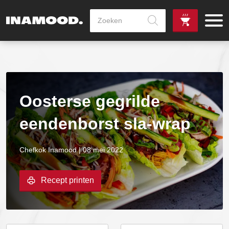
Producten
zoeken
de
Zowel dag
gewenste
als avondlevering
vanaf €100,-
leverdag
mogelijk
Oosterse gegrilde
eendenborst sla-wrap
Chefkok Inamood | 08 mei 2022
Recept printen