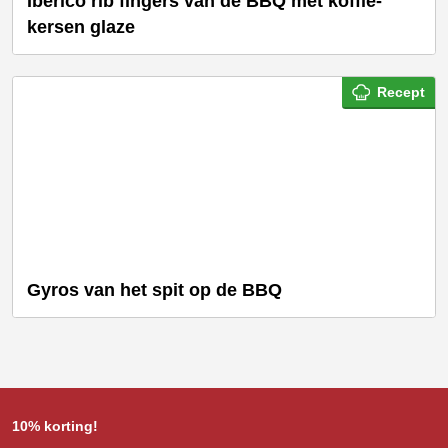
Iberico rib fingers van de BBQ met koffie-
kersen glaze
Recept
Gyros van het spit op de BBQ
10% korting!