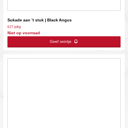
Sukade aan ’t stuk | Black Angus
€27 p/kg
Niet op voorraad
Geef seintje
Dit
product
heeft
meerdere
variaties.
Deze
optie
kan
gekozen
worden
op