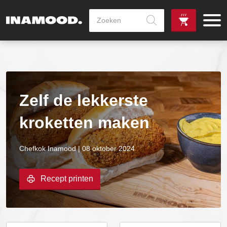
Producten
zoeken
de
Zowel dag
gewenste
als avondlevering
vanaf €100,-
leverdag
mogelijk
Zelf de lekkerste
kroketten maken
Chefkok Inamood | 08 oktober 2024
Recept printen