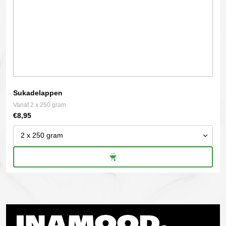
de
productpagina
Sukadelappen
Vanaf 2 x 250 gram
€
8,95