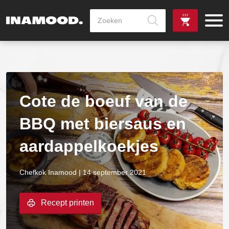
Producten
zoeken
de
Zowel dag
gewenste
als avondlevering
vanaf €100,-
leverdag
mogelijk
Cote de boeuf van de
BBQ met biersaus en
aardappelkoekjes
Chefkok Inamood | 14 september 2021
Recept printen