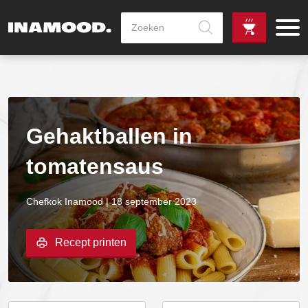
Producten
zoeken
de
Zowel dag
gewenste
als avondlevering
vanaf €100,-
leverdag
mogelijk
Gehaktballen in
tomatensaus
Chefkok Inamood | 18 september 2023
Recept printen