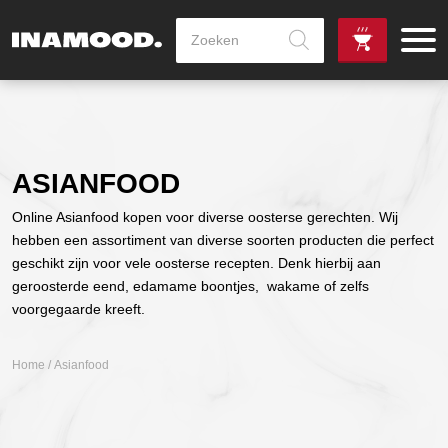
Producten
zoeken
de
Zowel dag
gewenste
als avondlevering
vanaf €100,-
leverdag
mogelijk
ASIANFOOD
Online Asianfood kopen voor diverse oosterse gerechten. Wij
hebben een assortiment van diverse soorten producten die perfect
geschikt zijn voor vele oosterse recepten. Denk hierbij aan
geroosterde eend, edamame boontjes, wakame of zelfs
voorgegaarde kreeft.
Home
/ Asianfood