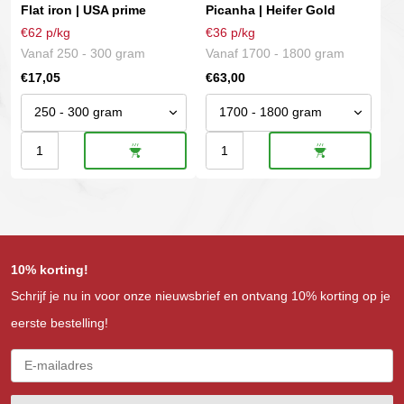
variaties.
variaties.
Flat iron | USA prime
Picanha | Heifer Gold
Deze
Deze
€62 p/kg
€36 p/kg
optie
optie
Vanaf 250 - 300 gram
Vanaf 1700 - 1800 gram
kan
kan
€
17,05
€
63,00
gekozen
gekozen
worden
worden
op
op
Flat
Picanha
de
de
productpagina
productpagina
iron
|
|
Heifer
USA
Gold
prime
aantal
10% korting!
aantal
Schrijf je nu in voor onze nieuwsbrief en ontvang 10% korting op je
eerste bestelling!