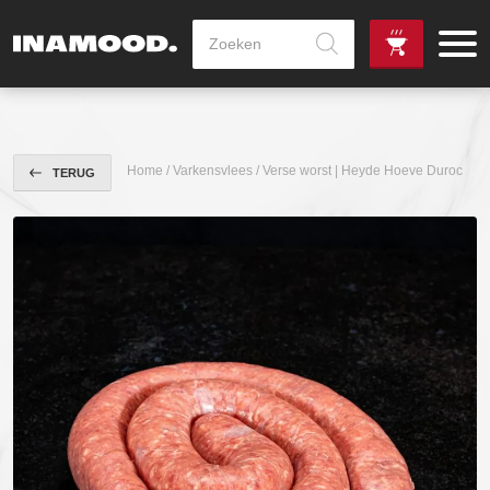
Producten
zoeken
de
Zowel dag
gewenste
als avondlevering
vanaf €100,-
leverdag
mogelijk
Home
/
Varkensvlees
/ Verse worst | Heyde Hoeve Duroc
TERUG