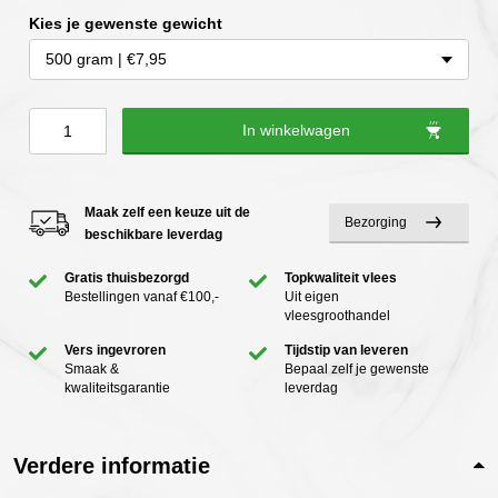
Kies je gewenste gewicht
500 gram | €7,95
Verse
In winkelwagen
worst
|
Maak zelf een keuze uit de
Bezorging
Heyde
beschikbare leverdag
Hoeve
Gratis thuisbezorgd
Topkwaliteit vlees
Duroc
Bestellingen vanaf €100,-
Uit eigen
vleesgroothandel
aantal
Vers ingevroren
Tijdstip van leveren
Smaak &
Bepaal zelf je gewenste
kwaliteitsgarantie
leverdag
Verdere informatie