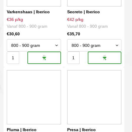
kan
kan
gekozen
gekozen
Varkenshaas | Iberico
Secreto | Iberico
worden
worden
€36 p/kg
€42 p/kg
op
op
Vanaf 800 - 900 gram
Vanaf 800 - 900 gram
de
de
€
30,60
€
35,70
productpagina
productpagina
Varkenshaas
Secreto
|
|
Dit
Dit
Iberico
Iberico
product
product
aantal
aantal
heeft
heeft
meerdere
meerdere
variaties.
variaties.
Deze
Deze
optie
optie
kan
kan
gekozen
gekozen
Pluma | Iberico
Presa | Iberico