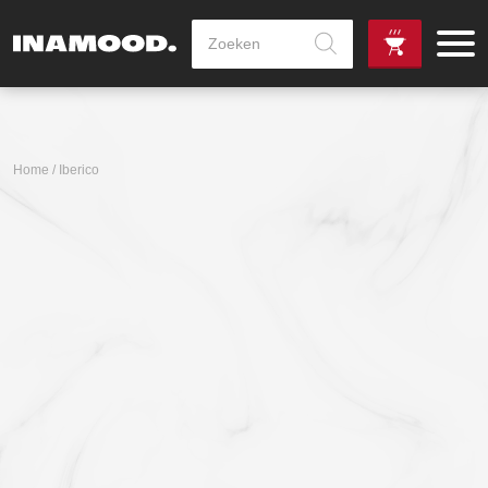
Producten
zoeken
de
Zowel dag
gewenste
als avondlevering
vanaf €100,-
leverdag
mogelijk
Home
/ Iberico