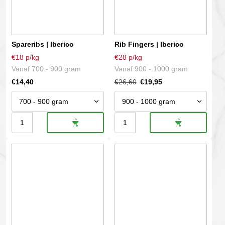
Deze
Deze
optie
optie
kan
kan
gekozen
gekozen
Spareribs | Iberico
Rib Fingers | Iberico
worden
worden
€18 p/kg
€28 p/kg
op
op
Vanaf 700 - 900 gram
Vanaf 900 - 1000 gram
de
de
€
14,40
€
26,60
€
19,95
productpagina
productpagina
Spareribs
Rib
|
Fingers
Dit
Dit
Iberico
|
product
product
aantal
Iberico
heeft
heeft
aantal
meerdere
meerdere
variaties.
variaties.
Deze
Deze
optie
optie