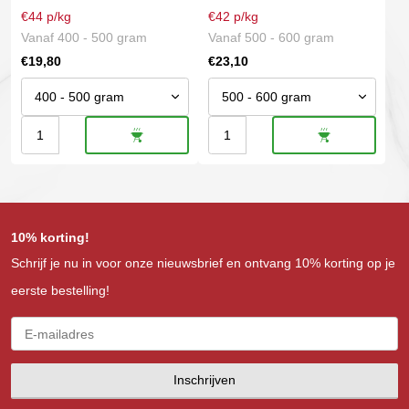
worden
worden
€44 p/kg
€42 p/kg
op
op
Vanaf 400 - 500 gram
Vanaf 500 - 600 gram
de
de
€
19,80
€
23,10
productpagina
productpagina
Pluma
Presa
|
|
Iberico
Iberico
aantal
aantal
10% korting!
Schrijf je nu in voor onze nieuwsbrief en ontvang 10% korting op je
eerste bestelling!
Inschrijven