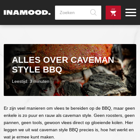
Producten
zoeken
de
Zowel dag
gewenste
als avondlevering
vanaf €100,-
leverdag
mogelijk
ALLES OVER CAVEMAN
STYLE BBQ
Leestijd: 3 minuten
Er zijn veel manieren om vlees te bereiden op de BBQ, maar geen
enkele is zo puur en rauw als caveman style. Geen roosters, geen
pannen, geen tools, gewoon vlees direct op gloeiende kolen. Hier
leggen we uit wat caveman style BBQ precies is, hoe het werkt en
wat je ermee kunt maken.