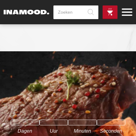
Producten
zoeken
de
Zowel dag
gewenste
als avondlevering
vanaf €100,-
leverdag
mogelijk
Dagen
Uur
Minuten
Seconden