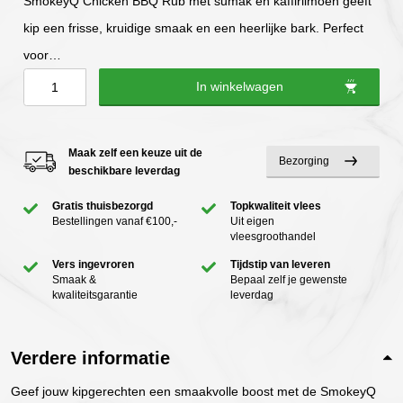
SmokeyQ Chicken BBQ Rub met sumak en kaffirlimoen geeft
kip een frisse, kruidige smaak en een heerlijke bark. Perfect
voor…
Chicken
In winkelwagen
BBQ
rub
Maak zelf een keuze uit de
Bezorging
|
beschikbare leverdag
SmokeyQ
Gratis thuisbezorgd
Topkwaliteit vlees
aantal
Bestellingen vanaf €100,-
Uit eigen
vleesgroothandel
Vers ingevroren
Tijdstip van leveren
Smaak &
Bepaal zelf je gewenste
kwaliteitsgarantie
leverdag
Verdere informatie
Geef jouw kipgerechten een smaakvolle boost met de SmokeyQ