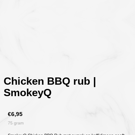
Chicken BBQ rub |
SmokeyQ
€
6,95
75 gram