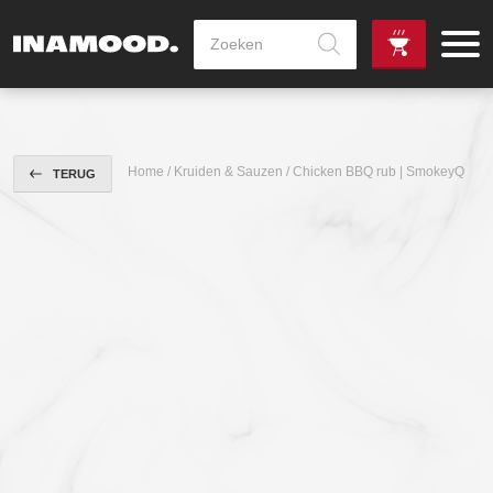
Producten
zoeken
de
Zowel dag
gewenste
als avondlevering
vanaf €100,-
leverdag
mogelijk
Home
/
Kruiden & Sauzen
/ Chicken BBQ rub | SmokeyQ
TERUG