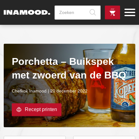
Producten
zoeken
de
Zowel dag
gewenste
als avondlevering
vanaf €100,-
leverdag
mogelijk
Porchetta – Buikspek
met zwoerd van de BBQ
Chefkok Inamood | 20 december 2022
Recept printen