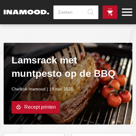
Producten
zoeken
de
Zowel dag
gewenste
als avondlevering
vanaf €100,-
leverdag
mogelijk
Lamsrack met
muntpesto op de BBQ
Chefkok Inamood | 19 mei 2021
Recept printen