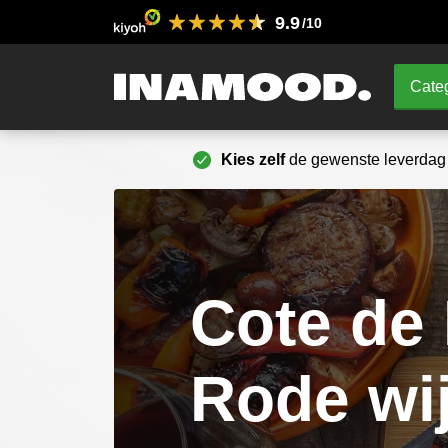
9.9
/10
Categ
Kies zelf
de gewenste leverdag
Cote de 
Rode wi