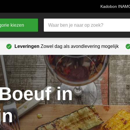
Kadobon INA
Producten
orie kiezen
zoeken
Leveringen
Zowel dag als avondlevering mogelijk
Boeuf in
jn