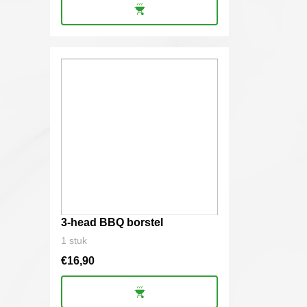
3-head BBQ borstel
1 stuk
€
16,90