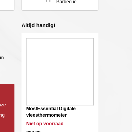
Barbecue
Altijd handig!
in
nze
MostEssential Digitale
ing
vleesthermometer
Niet op voorraad