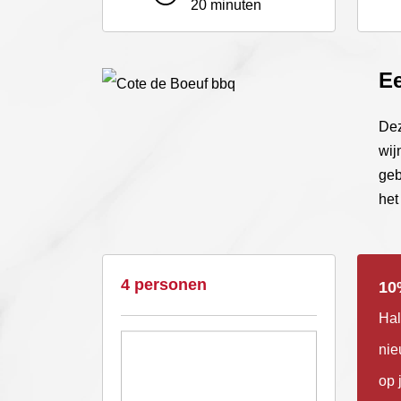
20 minuten
Ee
Dez
wij
geb
het
4 personen
10
Hal
nie
op 