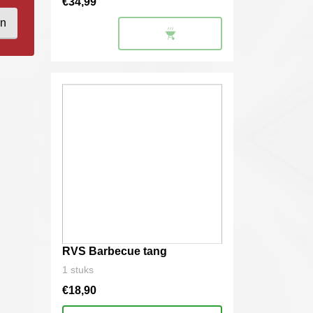
€
34,99
en
RVS Barbecue tang
1 stuks
€
18,90