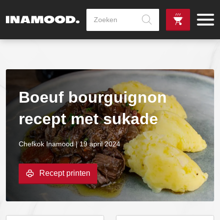
Producten
zoeken
de
Zowel dag
gewenste
als avondlevering
vanaf €100,-
leverdag
mogelijk
Boeuf bourguignon
recept met sukade
Chefkok Inamood | 19 april 2024
Recept printen