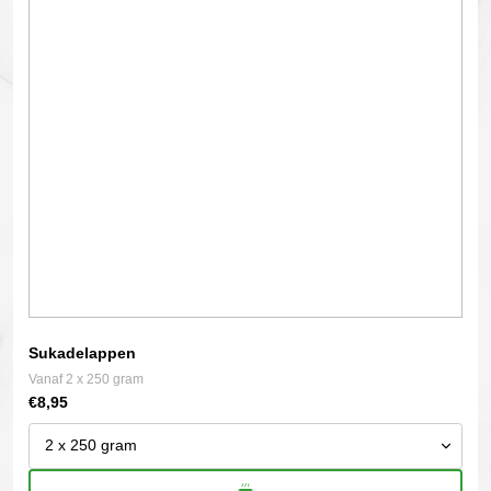
Deze
optie
kan
gekozen
worden
op
de
productpagina
Sukadelappen
Vanaf 2 x 250 gram
€
8,95