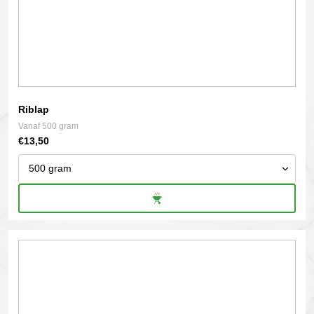
productpagina
Riblap
Vanaf 500 gram
€
13,50
Dit
product
heeft
meerdere
variaties.