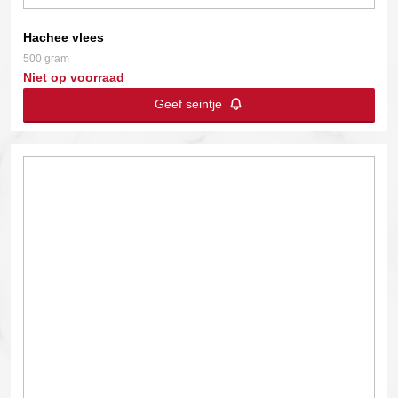
Hachee vlees
500 gram
Niet op voorraad
Geef seintje
Dit
product
heeft
meerdere
variaties.
Deze
optie
kan
gekozen
worden
op
de