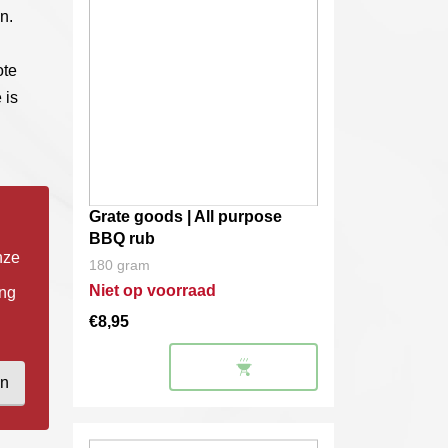
n.
ote
 is
Grate goods | All purpose
BBQ rub
nze
180 gram
Niet op voorraad
ing
€
8,95
en