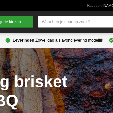
Kadobon INA
Producten
orie kiezen
zoeken
Leveringen
Zowel dag als avondlevering mogelijk
g brisket
BQ