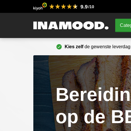
9.9
/10
Categ
Kies zelf
de gewenste leverdag
Bereidin
op de B