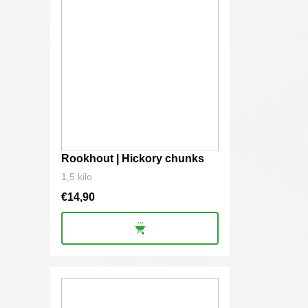
Rookhout | Hickory chunks
1,5 kilo
€
14,90