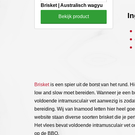
Brisket | Australisch wagyu
gekozen
worden
In
Bekijk product
op
de
productpagina
Brisket
is een spier uit de borst van het rund. H
low and slow moet bereiden. Wanneer je een bri
voldoende intramusculair vet aanwezig is zodat 
bereiding. Wij van Inamood letten hier heel go
website staan diverse soorten brisket die je pe
Het vlees bevat voldoende intramusculair vet om
op de BBQ.