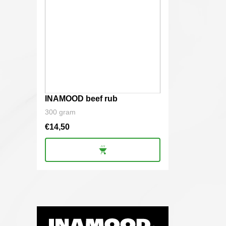
INAMOOD beef rub
300 gram
€
14,50