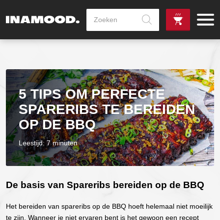
Producten
zoeken
de
Zowel dag
gewenste
als avondlevering
vanaf €100,-
leverdag
mogelijk
5 TIPS OM PERFECTE
SPARERIBS TE BEREIDEN
OP DE BBQ
Leestijd: 7 minuten
De basis van Spareribs bereiden op de BBQ
Het bereiden van spareribs op de BBQ hoeft helemaal niet moeilijk
te zijn. Wanneer je niet ervaren bent is het gewoon een recept