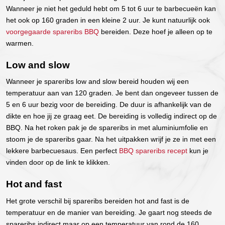
Wanneer je niet het geduld hebt om 5 tot 6 uur te barbecueën kan
het ook op 160 graden in een kleine 2 uur. Je kunt natuurlijk ook
voorgegaarde spareribs BBQ
bereiden. Deze hoef je alleen op te
warmen.
Low and slow
Wanneer je spareribs low and slow bereid houden wij een
temperatuur aan van 120 graden. Je bent dan ongeveer tussen de
5 en 6 uur bezig voor de bereiding. De duur is afhankelijk van de
dikte en hoe jij ze graag eet. De bereiding is volledig indirect op de
BBQ. Na het roken pak je de spareribs in met aluminiumfolie en
stoom je de spareribs gaar. Na het uitpakken wrijf je ze in met een
lekkere barbecuesaus. Een perfect
BBQ spareribs recept
kun je
vinden door op de link te klikken.
Hot and fast
Het grote verschil bij spareribs bereiden hot and fast is de
temperatuur en de manier van bereiding. Je gaart nog steeds de
spareribs indirect maar op een temperatuur van rond de 160