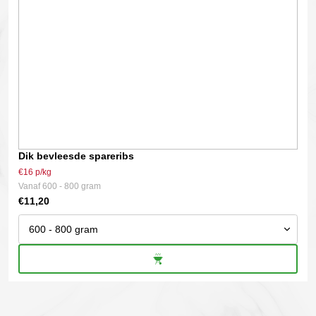
gekozen
worden
op
de
productpagina
Dik bevleesde spareribs
€16 p/kg
Vanaf 600 - 800 gram
€
11,20