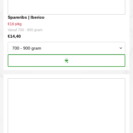
Spareribs | Iberico
€18 p/kg
Vanaf 700 - 900 gram
€
14,40
Dit
product
heeft
meerdere
variaties.
Deze
optie
kan